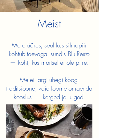
Meist
Mere ääres, seal kus silmapiir
kohtub taevaga, sündis Blu Resto
— koht, kus maitsel ei ole piire.
Me ei järgi ühegi köögi
traditsioone, vaid loome omaenda
kooslusi — kerged ja julged.