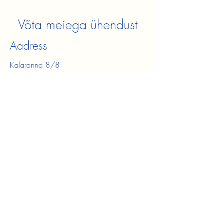
Võta meiega ühendust
Aadress
Kalaranna 8/8
Tallinn, 10415 Eesti
Kontakt
+372 544 00 286
blurestoran@gmail.com
Lahtiolekuajad
T - N
12:00 – 22:00
R - L
12:00 – 23:00