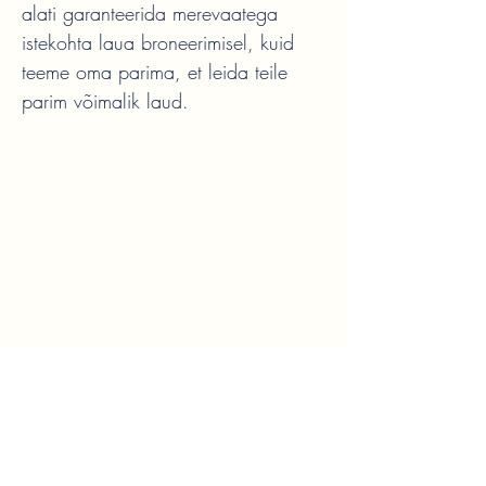
alati garanteerida merevaatega
istekohta laua broneerimisel, kuid
teeme oma parima, et leida teile
parim võimalik laud.
BLU Resto
Kalaranna 8/8 Tallinn, Estonia
Renmarnik OÜ
+372 54400286
Reg. nr.
16813969
KMKR NR EE102654752
blurestoran@gmail.com