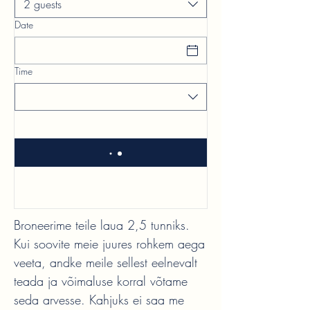
2 guests
Date
Time
Broneerime teile laua 2,5 tunniks.
Kui soovite meie juures rohkem aega
veeta, andke meile sellest eelnevalt
teada ja võimaluse korral võtame
seda arvesse. Kahjuks ei saa me