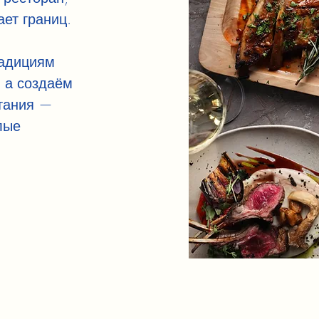
ает границ.
радициям
, а создаём
тания —
лые