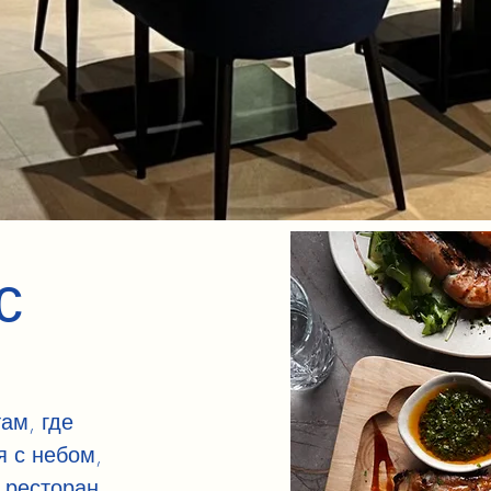
с
ам, где
я с небом,
 ресторан,