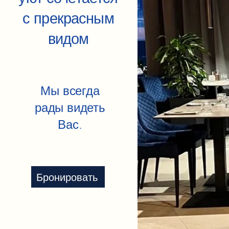
с прекрасным
видом
Мы всегда
рады видеть
Вас.
Бронировать