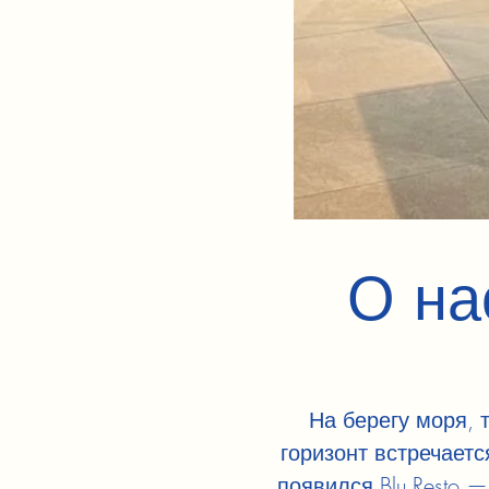
О на
На берегу моря, т
горизонт встречаетс
появился Blu Resto —