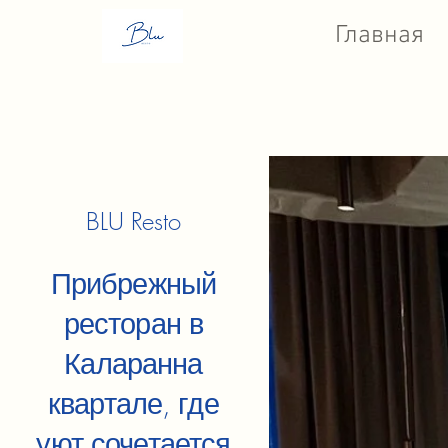
Главная
BLU Resto
Прибрежный
ресторан в
Каларанна
квартале, где
уют сочетается